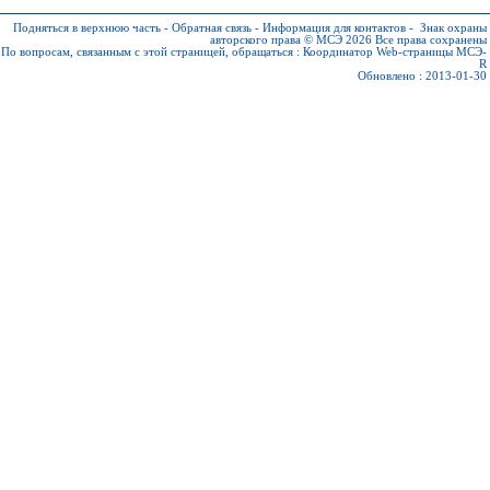
Подняться в верхнюю часть
-
Обратная связь
-
Информация для контактов
-
Знак охраны
авторского права © МСЭ 2026
Все права сохранены
По вопросам, связанным с этой страницей, обращаться :
Координатор Web-страницы МСЭ-
R
Обновлено : 2013-01-30