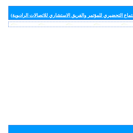
جتماع التحضيري للمؤتمر والفريق الاستشاري للاتصالات الراديوية)