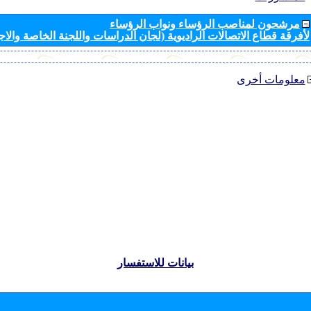
مرشحون لمناصب الرؤساء ونواب الرؤساء
لأفرقة قطاع الاتصالات الراديوية (لجان الدراسات واللجنة الخاصة والا
معلومات أخرى
بيانات للاستفسار