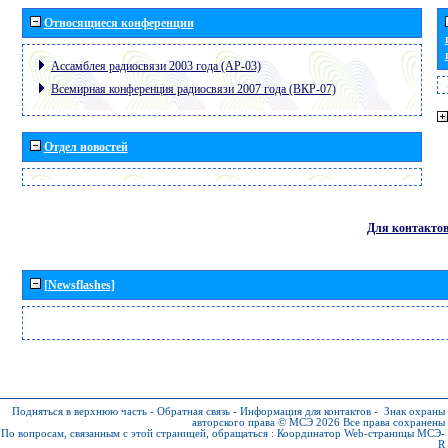
Относящиеся конференции
Ассамблея радиосвязи 2003 года (АР-03)
Всемирная конференция радиосвязи 2007 года (ВКР-07)
Отдел новостей
Для контакто
[Newsflashes]
Подняться в верхнюю часть
-
Обратная связь
-
Информация для контактов
-
Знак охраны
авторского права © МСЭ 2026
Все права сохранены
По вопросам, связанным с этой страницей, обращаться :
Координатор Web-страницы МСЭ-
R