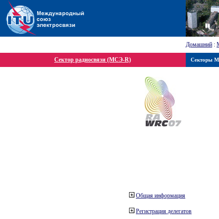
Домашний
:
Сектор радиосвязи (МСЭ-R)
Секторы 
Общая информация
Регистрация делегатов