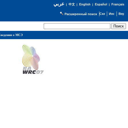
عربي
English
Español
Français
|
中文
|
|
|
Расширенный поиск
ведения о МСЭ