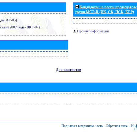
Кандидаты на посты председателей
групп МСЭ-R (ИК, СК, ПСК, КГР)
да (АР-03)
связи 2007 года (ВКР-07)
Прочая информация
Для контактов
Подняться в верхнюю часть
-
Обратная связь
-
Инф
П