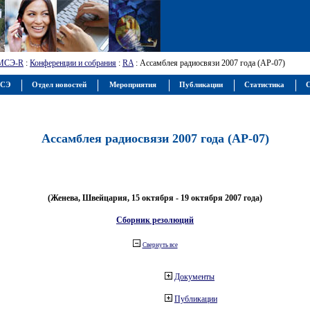
МСЭ-R
:
Конференции и собрания
:
RA
: Ассамблея радиосвязи 2007 года (АР-07)
МСЭ
Отдел новостей
Мероприятия
Публикации
Статистика
С
Ассамблея радиосвязи 2007 года (АР-07)
(Женева, Швейцария, 15 октября - 19 октября 2007 года)
Сборник резолюций
Свернуть все
Документы
Публикации