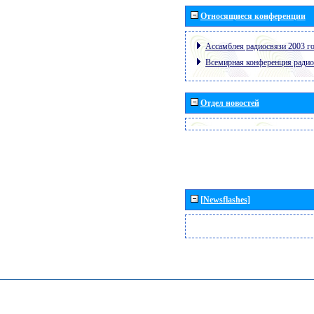
Относящиеся конференции
Ассамблея радиосвязи 2003 го
Всемирная конференция радио
Отдел новостей
[Newsflashes]