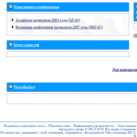
Относящиеся конференции
Ассамблея радиосвязи 2003 года (АР-03)
Всемирная конференция радиосвязи 2007 года (ВКР-07)
Отдел новостей
Для контакто
[Newsflashes]
Подняться в верхнюю часть
-
Обратная связь
-
Информация для контактов
-
Знак охраны
авторского права © МСЭ 2026
Все права сохранены
По вопросам, связанным с этой страницей, обращаться :
Координатор Web-страницы МСЭ-
R