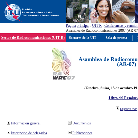
Pagína principal
:
UIT-R
:
Conferencias y reunio
Asamblea de Radiocomunicaciones 2007 (AR-07
Sector de Radiocomunicaciones (UIT-R)
Sectores de la UIT
Sala de prensa
Asamblea de Radiocomun
(AR-07)
(Ginebra, Suiza, 15 de octubre-19
Libro del Resoluci
Expandir todo
Información general
Documentos
Inscripción de delegados
Publicaciones