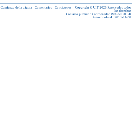
Comienzo de la página
-
Comentarios
-
Contáctenos
-
Copyright © UIT 2026
Reservados todos
los derechos
Contacto público :
Coordenador Web del UIT-R
Actualizado el : 2013-01-30