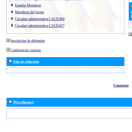
Estados Miembros
Miembros del Sector
Circulare administrativa CACE/404
Circulare administrativa CACE/427
Inscripción de delegados
Conferencias conexas
Sala de redacción
Contactos
[Newsflashes]