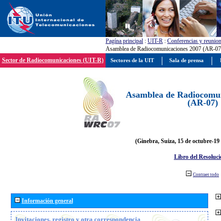
Pagína principal
:
UIT-R
:
Conferencias y reunio
Asamblea de Radiocomunicaciones 2007 (AR-07
Sector de Radiocomunicaciones (UIT-R)
Sectores de la UIT
Sala de prensa
Asamblea de Radiocomun
(AR-07)
(Ginebra, Suiza, 15 de octubre-19
Libro del Resoluci
Contraer todo
Información general
Invitaciones, registro y otra correspondencia