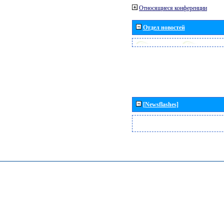
Относящиеся конференции
Отдел новостей
[Newsflashes]