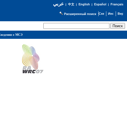
عربي
English
Español
Français
|
中文
|
|
|
Расширенный поиск
ведения о МСЭ