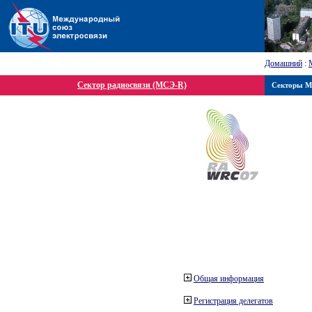
Домашний
:
Сектор радиосвязи (МСЭ-R)
Секторы 
Общая информация
Регистрация делегатов