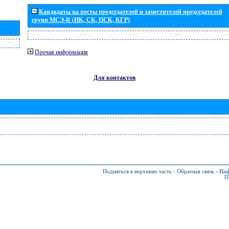
Кандидаты на посты председателей и заместителей председателей
групп МСЭ-R (ИК, СК, ПСК, КГР)
Прочая информация
Для контактов
Подняться в верхнюю часть
-
Обратная связь
-
Инф
П