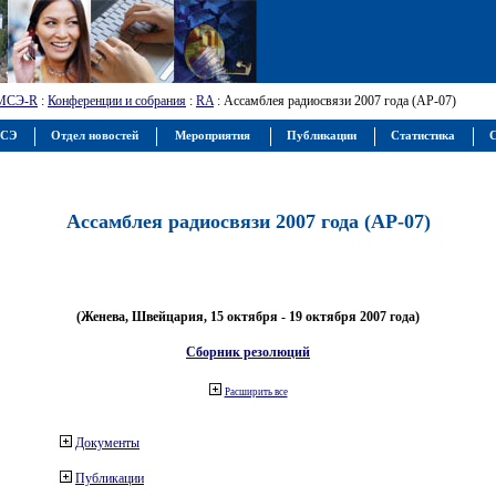
МСЭ-R
:
Конференции и собрания
:
RA
: Ассамблея радиосвязи 2007 года (АР-07)
МСЭ
Отдел новостей
Мероприятия
Публикации
Статистика
С
Ассамблея радиосвязи 2007 года (АР-07)
(Женева, Швейцария, 15 октября - 19 октября 2007 года)
Сборник резолюций
Расширить все
Документы
Публикации