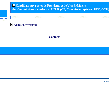
Candidats aux postes de Présidents et de Vice-Présidents
des Commissions d'études de l'UIT-R (CE, Commission spéciale, RPC, GCR)
Autres informations
Contacts
Déb