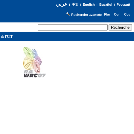
عربي
English
Español
Русский
|
中文
|
|
|
Recherche avancée
 de l'UIT