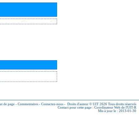
ut de page
-
Commentaires
-
Contactez-nous
-
Droits d'auteur © UIT 2026
Tous droits réservés
Contact pour cette page :
Coordinateur Web de l'UIT-R
Mis à jour le : 2013-01-30