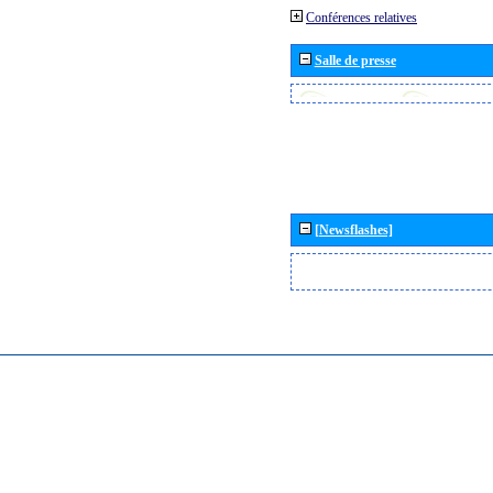
Conférences relatives
Salle de presse
[Newsflashes]