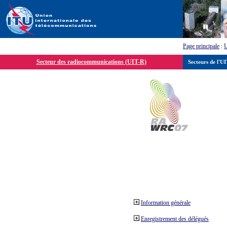
Page principale
:
Secteur des radiocommunications (UIT-R)
Secteurs de l'U
Information générale
Enregistrement des délégués