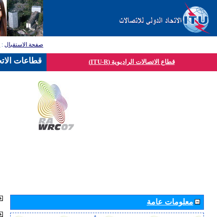
صفحة الاستقبال
:
ق
قطاعات الاتح
قطاع الاتصالات الراديوية (ITU-R)
معلومات عامة