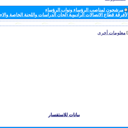
مرشحون لمناصب الرؤساء ونواب الرؤساء
لأفرقة قطاع الاتصالات الراديوية (لجان الدراسات واللجنة الخاصة والا
معلومات أخرى
بيانات للاستفسار