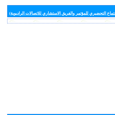
جتماع التحضيري للمؤتمر والفريق الاستشاري للاتصالات الراديوية)