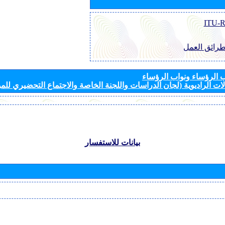
طرائق العمل
الرؤساء ونواب الرؤساء
ات الراديوية (لجان الدراسات واللجنة الخاصة والاجتماع التحضيري للمؤ
بيانات للاستفسار