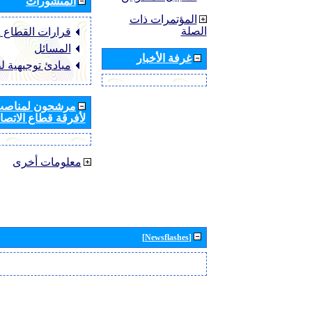
المنشورات
المؤتمرات ذات
الصلة
قرارات القطاع ‏ITU-R
المسائل
غرفة الأخبار
مبادئ توجيهية ل
مرشحون لمناصب 
لأفرقة قطاع الاتصال
معلومات أخرى
[Newsflashes]