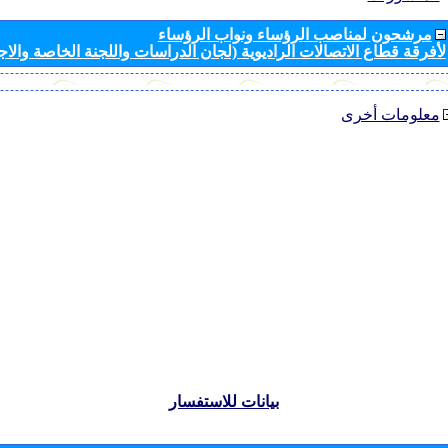
مرشحون لمناصب الرؤساء ونواب الرؤساء
لأفرقة قطاع الاتصالات الراديوية (لجان الدراسات واللجنة الخاصة والا
معلومات أخرى
بيانات للاستفسار