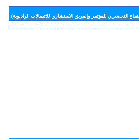
جتماع التحضيري للمؤتمر والفريق الاستشاري للاتصالات الراديوية)