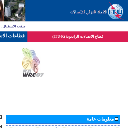
صفحة الاستقبال
:
ق
قطاعات الاتح
قطاع الاتصالات الراديوية (ITU-R)
معلومات عامة