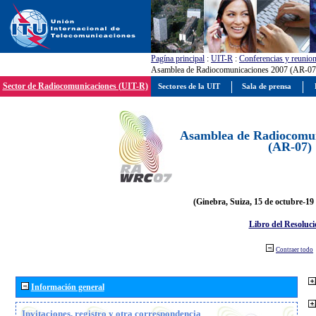
Pagína principal
:
UIT-R
:
Conferencias y reunio
Asamblea de Radiocomunicaciones 2007 (AR-07
Sector de Radiocomunicaciones (UIT-R)
Sectores de la UIT
Sala de prensa
Asamblea de Radiocomun
(AR-07)
(Ginebra, Suiza, 15 de octubre-19
Libro del Resoluci
Contraer todo
Información general
Invitaciones, registro y otra correspondencia