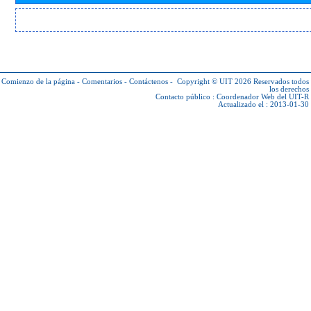
Comienzo de la página
-
Comentarios
-
Contáctenos
-
Copyright © UIT 2026
Reservados todos
los derechos
Contacto público :
Coordenador Web del UIT-R
Actualizado el : 2013-01-30