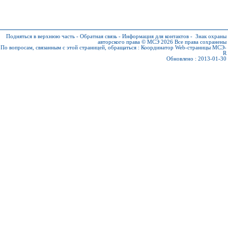
Подняться в верхнюю часть
-
Обратная связь
-
Информация для контактов
-
Знак охраны
авторского права © МСЭ 2026
Все права сохранены
По вопросам, связанным с этой страницей, обращаться :
Координатор Web-страницы МСЭ-
R
Обновлено : 2013-01-30