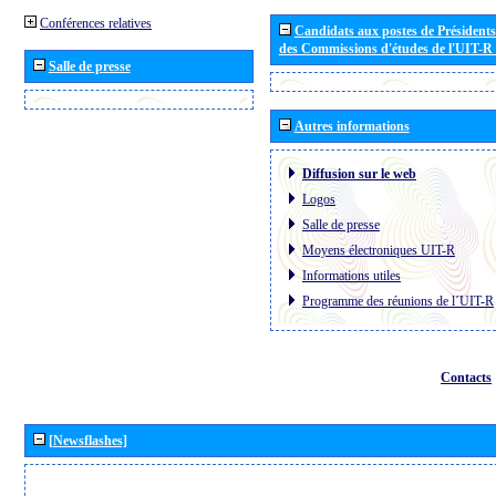
Conférences relatives
Candidats aux postes de Présidents 
des Commissions d'études de l'UIT-R
Salle de presse
Autres informations
Diffusion sur le web
Logos
Salle de presse
Moyens électroniques UIT-R
Informations utiles
Programme des réunions de l´UIT-R
Contacts
[Newsflashes]