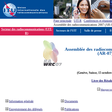
Page principale
:
UIT-R
:
Conférences et réunion
Assemblée des radiocommunications 2007 (AR-
Secteur des radiocommunications (UIT-
Secteurs de l'UIT
Salle de presse
E
R)
Assemblée des radiocom
(AR-07
(Genève, Suisse, 15 octobre
Livre des Résol
Masquer to
Information générale
Documents
Enregistrement des délégués
Publications