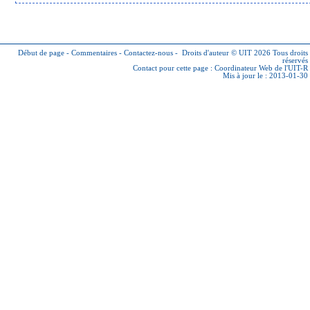
Début de page
-
Commentaires
-
Contactez-nous
-
Droits d'auteur © UIT 2026
Tous droits
réservés
Contact pour cette page :
Coordinateur Web de l'UIT-R
Mis à jour le : 2013-01-30