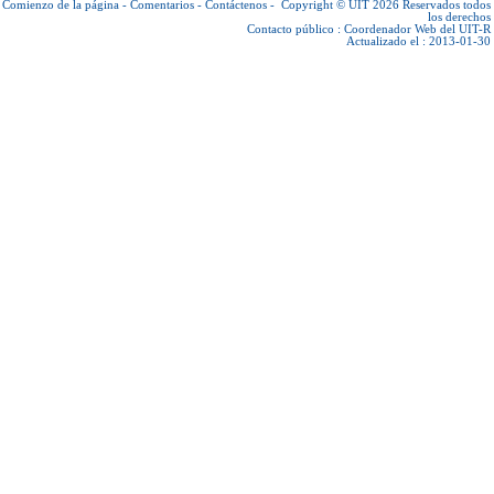
Comienzo de la página
-
Comentarios
-
Contáctenos
-
Copyright © UIT 2026
Reservados todos
los derechos
Contacto público :
Coordenador Web del UIT-R
Actualizado el : 2013-01-30