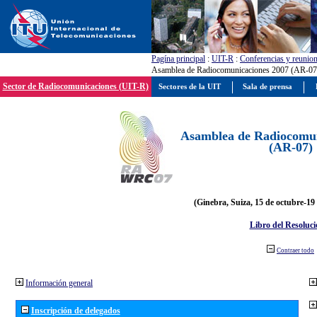
Pagína principal
:
UIT-R
:
Conferencias y reunio
Asamblea de Radiocomunicaciones 2007 (AR-07
Sector de Radiocomunicaciones (UIT-R)
Sectores de la UIT
Sala de prensa
Asamblea de Radiocomun
(AR-07)
(Ginebra, Suiza, 15 de octubre-19
Libro del Resoluci
Contraer todo
Información general
Inscripción de delegados