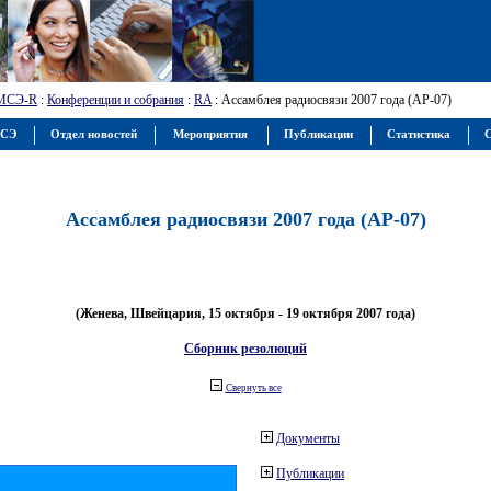
МСЭ-R
:
Конференции и собрания
:
RA
: Ассамблея радиосвязи 2007 года (АР-07)
МСЭ
Отдел новостей
Мероприятия
Публикации
Статистика
С
Ассамблея радиосвязи 2007 года (АР-07)
(Женева, Швейцария, 15 октября - 19 октября 2007 года)
Сборник резолюций
Свернуть все
Документы
Публикации