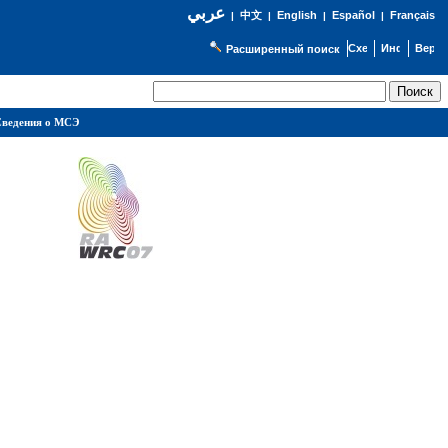
عربي
English
Español
Français
|
中文
|
|
|
Расширенный поиск
ведения о МСЭ