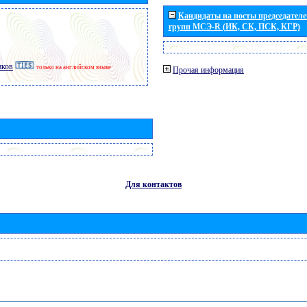
Кандидаты на посты председателей
групп МСЭ-R (ИК, СК, ПСК, КГР)
иков
только на английском языке
Прочая информация
Для контактов