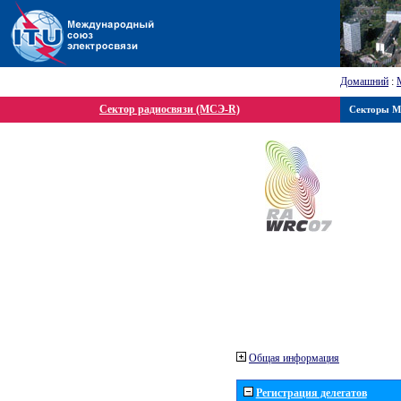
Домашний
:
Сектор радиосвязи (МСЭ-R)
Секторы 
Общая информация
Регистрация делегатов