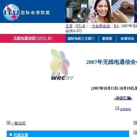
主页
:
ITU-R
； :
大会和会议
; :
RA
: 2007
会(RA-07)
无线电通信部门(ITU-R)
国际电联三大部门
新闻室
各项活动
2007年无线电通信全会(
(2007年10月15日-10月19日
«决议汇编»
全部收缩
一般信息
代表注册