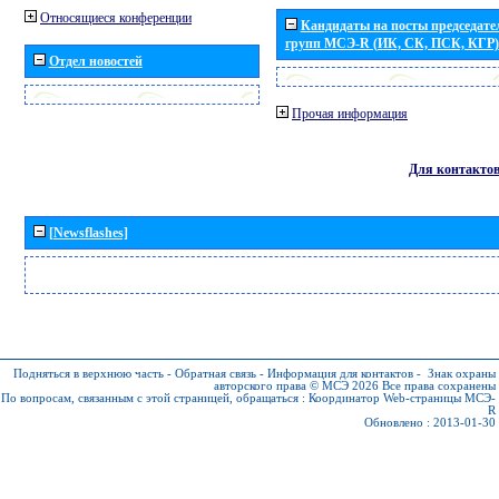
Относящиеся конференции
Кандидаты на посты председател
групп МСЭ-R (ИК, СК, ПСК, КГР)
Отдел новостей
Прочая информация
Для контакто
[Newsflashes]
Подняться в верхнюю часть
-
Обратная связь
-
Информация для контактов
-
Знак охраны
авторского права © МСЭ 2026
Все права сохранены
По вопросам, связанным с этой страницей, обращаться :
Координатор Web-страницы МСЭ-
R
Обновлено : 2013-01-30