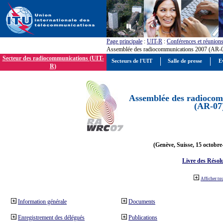
Page principale
:
UIT-R
:
Conférences et réunion
Assemblée des radiocommunications 2007 (AR-
Secteur des radiocommunications (UIT-
Secteurs de l'UIT
Salle de presse
E
R)
Assemblée des radiocom
(AR-07
(Genève, Suisse, 15 octobre
Livre des Résol
Afficher to
Information générale
Documents
Enregistrement des délégués
Publications