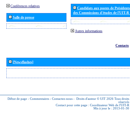
Conférences relatives
Candidats aux postes de Présidents 
des Commissions d'études de l'UIT-R
Salle de presse
Autres informations
Contacts
[Newsflashes]
Début de page
-
Commentaires
-
Contactez-nous
-
Droits d'auteur © UIT 2026
Tous droits
réservés
Contact pour cette page :
Coordinateur Web de l'UIT-R
Mis à jour le : 2013-01-30