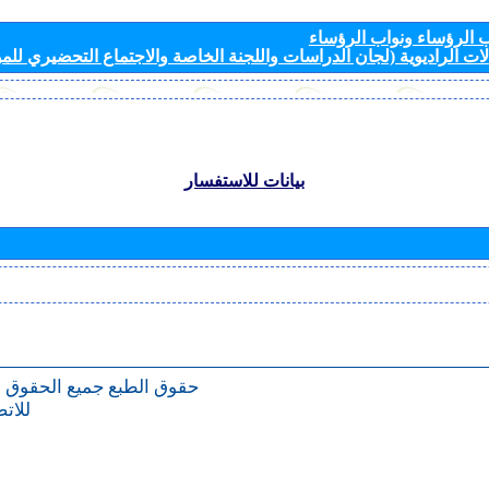
الرؤساء ونواب الرؤساء
ات الراديوية (لجان الدراسات واللجنة الخاصة والاجتماع التحضيري للمؤ
بيانات للاستفسار
حقوق الطبع
جميع الحقوق 
للات