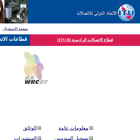
صفحة الاستقبال
:
ق
قطاعات الاتح
قطاع الاتصالات الراديوية (ITU-R)
معلومات عامة
الوثائق
تسجيل المندوبين
المنشورات