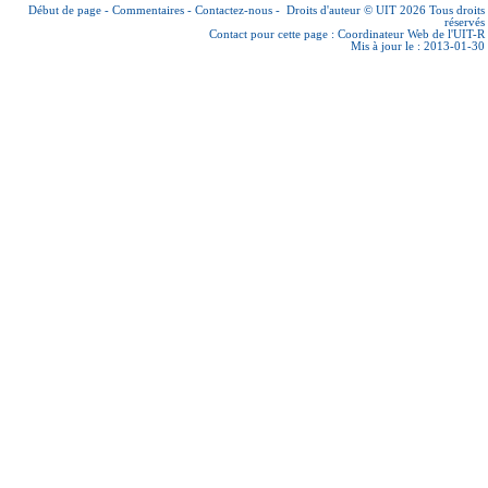
Début de page
-
Commentaires
-
Contactez-nous
-
Droits d'auteur © UIT 2026
Tous droits
réservés
Contact pour cette page :
Coordinateur Web de l'UIT-R
Mis à jour le : 2013-01-30