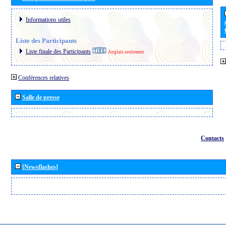
Informations utiles
Liste des Participants
Liste finale des Participants
Anglais seulement
Conférences relatives
Salle de presse
Contacts
[Newsflashes]