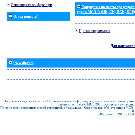
Относящиеся конференции
Кандидаты на посты председател
групп МСЭ-R (ИК, СК, ПСК, КГР)
Отдел новостей
Прочая информация
Для контакто
[Newsflashes]
Подняться в верхнюю часть
-
Обратная связь
-
Информация для контактов
-
Знак охраны
авторского права © МСЭ 2026
Все права сохранены
По вопросам, связанным с этой страницей, обращаться :
Координатор Web-страницы МСЭ-
R
Обновлено : 2013-01-30