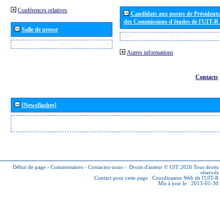
Conférences relatives
Candidats aux postes de Présidents 
des Commissions d'études de l'UIT-R
Salle de presse
Autres informations
Contacts
[Newsflashes]
Début de page
-
Commentaires
-
Contactez-nous
-
Droits d'auteur © UIT 2026
Tous droits
réservés
Contact pour cette page :
Coordinateur Web de l'UIT-R
Mis à jour le : 2013-01-30