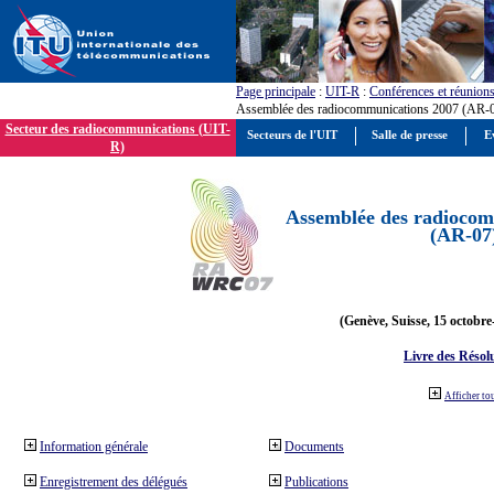
Page principale
:
UIT-R
:
Conférences et réunion
Assemblée des radiocommunications 2007 (AR-
Secteur des radiocommunications (UIT-
Secteurs de l'UIT
Salle de presse
E
R)
Assemblée des radiocom
(AR-07
(Genève, Suisse, 15 octobre
Livre des Résol
Afficher to
Information générale
Documents
Enregistrement des délégués
Publications