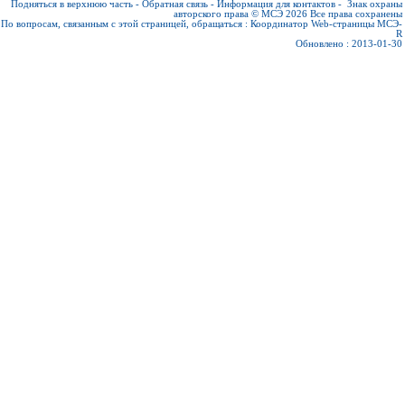
Подняться в верхнюю часть
-
Обратная связь
-
Информация для контактов
-
Знак охраны
авторского права © МСЭ 2026
Все права сохранены
По вопросам, связанным с этой страницей, обращаться :
Координатор Web-страницы МСЭ-
R
Обновлено : 2013-01-30