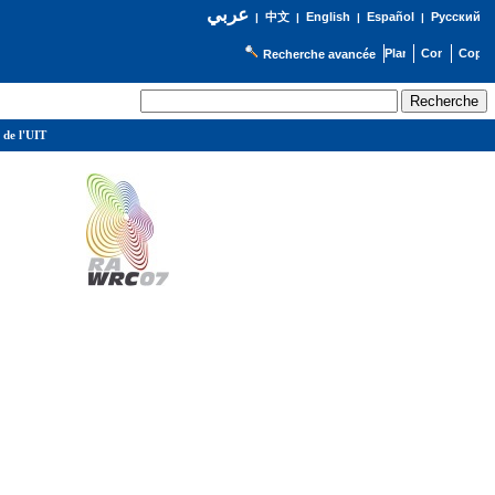
عربي
English
Español
Русский
|
中文
|
|
|
Recherche avancée
 de l'UIT