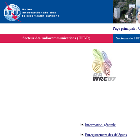
Page principale
:
Secteur des radiocommunications (UIT-R)
Secteurs de l'U
Information générale
Enregistrement des délégués