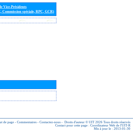
de Vice-Présidents
E, Commission spéciale, RPC, GCR)
ut de page
-
Commentaires
-
Contactez-nous
-
Droits d'auteur © UIT 2026
Tous droits réservés
Contact pour cette page :
Coordinateur Web de l'UIT-R
Mis à jour le : 2013-01-30