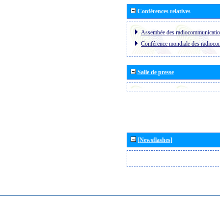
Conférences relatives
Assembée des radiocommunicati
Conférence mondiale des radioc
Salle de presse
[Newsflashes]