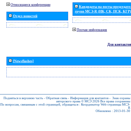
Относящиеся конференции
Кандидаты на посты председател
групп МСЭ-R (ИК, СК, ПСК, КГР)
Отдел новостей
Прочая информация
Для контакто
[Newsflashes]
Подняться в верхнюю часть
-
Обратная связь
-
Информация для контактов
-
Знак охраны
авторского права © МСЭ 2026
Все права сохранены
По вопросам, связанным с этой страницей, обращаться :
Координатор Web-страницы МСЭ-
R
Обновлено : 2013-01-30