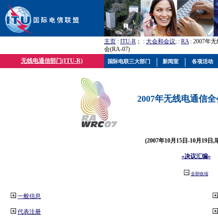
主页
:
ITU-R
； :
大会和会议
; :
RA
: 2007
会(RA-07)
无线电通信部门(ITU-R)
国际电联三大部门
新闻室
各项活动
2007年无线电通信全会(
(2007年10月15日-10月19日
«决议汇编»
全部收缩
一般信息
代表注册