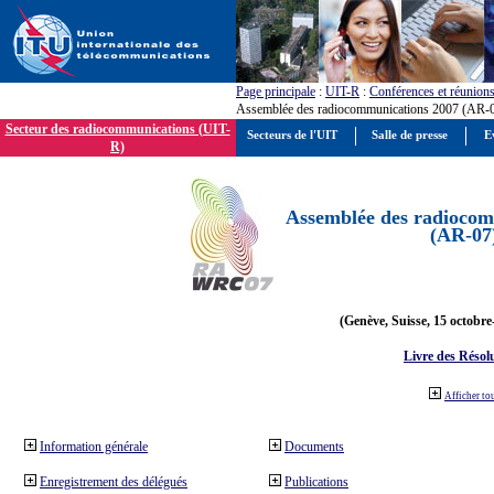
Page principale
:
UIT-R
:
Conférences et réunion
Assemblée des radiocommunications 2007 (AR-
Secteur des radiocommunications (UIT-
Secteurs de l'UIT
Salle de presse
E
R)
Assemblée des radiocom
(AR-07
(Genève, Suisse, 15 octobre
Livre des Résol
Afficher to
Information générale
Documents
Enregistrement des délégués
Publications