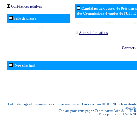
Conférences relatives
Candidats aux postes de Présidents 
des Commissions d'études de l'UIT-R
Salle de presse
Autres informations
Contacts
[Newsflashes]
Début de page
-
Commentaires
-
Contactez-nous
-
Droits d'auteur © UIT 2026
Tous droits
réservés
Contact pour cette page :
Coordinateur Web de l'UIT-R
Mis à jour le : 2013-01-30