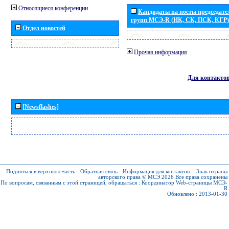
Относящиеся конференции
Кандидаты на посты председател
групп МСЭ-R (ИК, СК, ПСК, КГР)
Отдел новостей
Прочая информация
Для контакто
[Newsflashes]
Подняться в верхнюю часть
-
Обратная связь
-
Информация для контактов
-
Знак охраны
авторского права © МСЭ 2026
Все права сохранены
По вопросам, связанным с этой страницей, обращаться :
Координатор Web-страницы МСЭ-
R
Обновлено : 2013-01-30