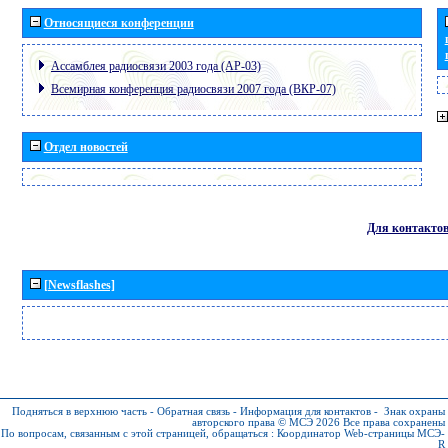
Относящиеся конференции
Ассамблея радиосвязи 2003 года (АР-03)
Всемирная конференция радиосвязи 2007 года (ВКР-07)
Отдел новостей
Для контакто
[Newsflashes]
Подняться в верхнюю часть
-
Обратная связь
-
Информация для контактов
-
Знак охраны
авторского права © МСЭ 2026
Все права сохранены
По вопросам, связанным с этой страницей, обращаться :
Координатор Web-страницы МСЭ-
R