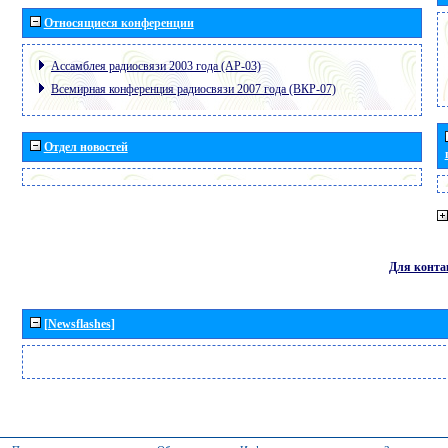
Относящиеся конференции
Ассамблея радиосвязи 2003 года (АР-03)
Всемирная конференция радиосвязи 2007 года (ВКР-07)
Отдел новостей
Для конта
[Newsflashes]