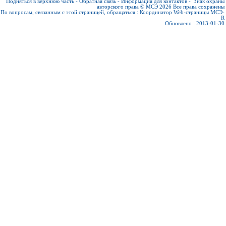
Подняться в верхнюю часть
-
Обратная связь
-
Информация для контактов
-
Знак охраны
авторского права © МСЭ 2026
Все права сохранены
По вопросам, связанным с этой страницей, обращаться :
Координатор Web-страницы МСЭ-
R
Обновлено : 2013-01-30