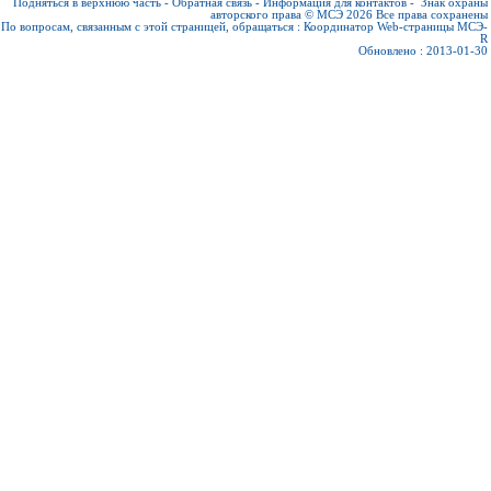
Подняться в верхнюю часть
-
Обратная связь
-
Информация для контактов
-
Знак охраны
авторского права © МСЭ 2026
Все права сохранены
По вопросам, связанным с этой страницей, обращаться :
Координатор Web-страницы МСЭ-
R
Обновлено : 2013-01-30