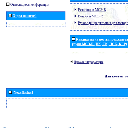
Относящиеся конференции
Резолюции МСЭ-R
Отдел новостей
Вопросы МСЭ-R
Руководящие указания для метод
Кандидаты на посты председател
групп МСЭ-R (ИК, СК, ПСК, КГР)
Прочая информация
Для контакто
[Newsflashes]