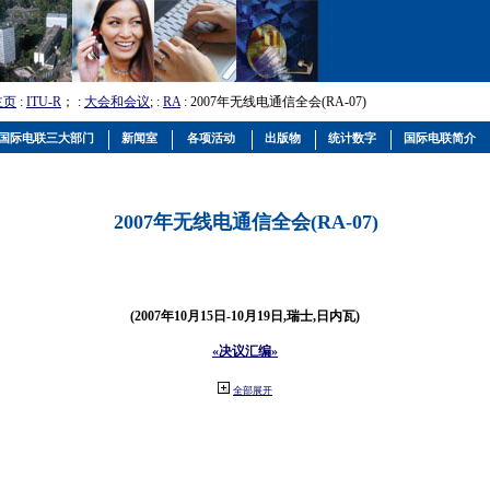
主页
:
ITU-R
； :
大会和会议
; :
RA
: 2007年无线电通信全会(RA-07)
国际电联三大部门
新闻室
各项活动
出版物
统计数字
国际电联简介
2007年无线电通信全会(RA-07)
(2007年10月15日-10月19日,瑞士,日内瓦)
«决议汇编»
全部展开