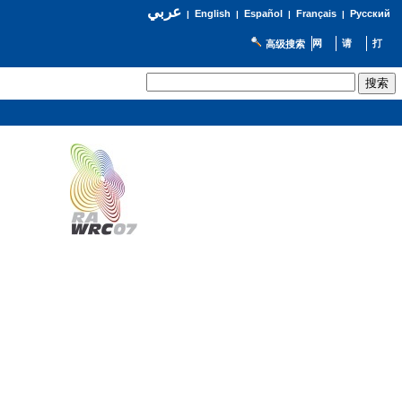
عربي
English
Español
Français
Русский
|
|
|
|
高级搜索