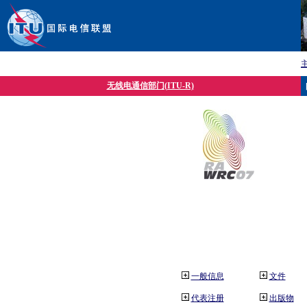
无线电通信部门(ITU-R)
一般信息
文件
代表注册
出版物