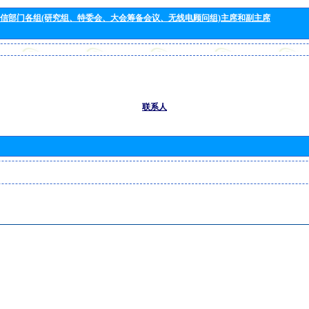
信部门各组(研究组、特委会、大会筹备会议、无线电顾问组)主席和副主席
联系人