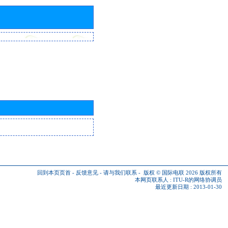
回到本页页首
-
反馈意见
-
请与我们联系
-
版权 © 国际电联 2026
版权所有
本网页联系人 :
ITU-R的网络协调员
最近更新日期 : 2013-01-30