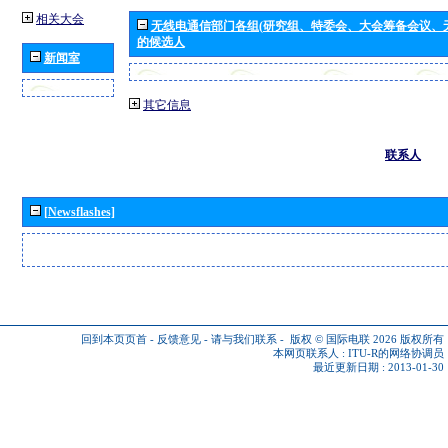
相关大会
无线电通信部门各组(研究组、特委会、大会筹备会议、
的候选人
新闻室
其它信息
联系人
[Newsflashes]
回到本页页首
-
反馈意见
-
请与我们联系
-
版权 © 国际电联 2026
版权所有
本网页联系人 :
ITU-R的网络协调员
最近更新日期 : 2013-01-30