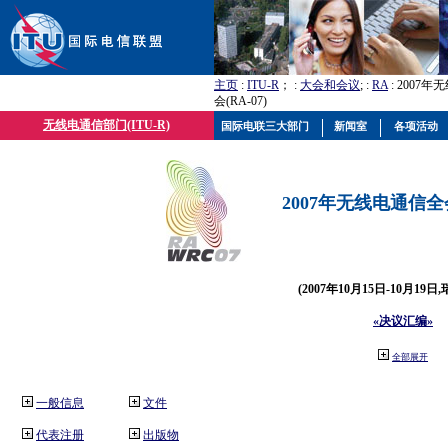
主页
:
ITU-R
； :
大会和会议
; :
RA
: 2007
会(RA-07)
无线电通信部门(ITU-R)
国际电联三大部门
新闻室
各项活动
2007年无线电通信全会(
(2007年10月15日-10月19日
«决议汇编»
全部展开
一般信息
文件
代表注册
出版物