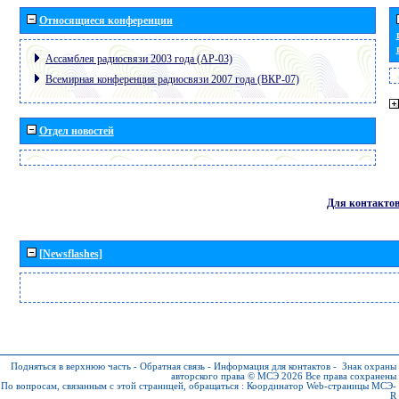
Относящиеся конференции
Ассамблея радиосвязи 2003 года (АР-03)
Всемирная конференция радиосвязи 2007 года (ВКР-07)
Отдел новостей
Для контакто
[Newsflashes]
Подняться в верхнюю часть
-
Обратная связь
-
Информация для контактов
-
Знак охраны
авторского права © МСЭ 2026
Все права сохранены
По вопросам, связанным с этой страницей, обращаться :
Координатор Web-страницы МСЭ-
R