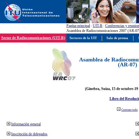
Pagína principal
:
UIT-R
:
Conferencias y reunio
Asamblea de Radiocomunicaciones 2007 (AR-07
Sector de Radiocomunicaciones (UIT-R)
Sectores de la UIT
Sala de prensa
Asamblea de Radiocomun
(AR-07)
(Ginebra, Suiza, 15 de octubre-19
Libro del Resoluci
Contraer todo
Información general
Inscripción de delegados