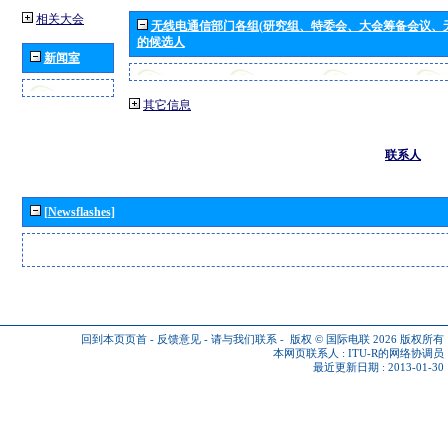
相关大会
无线电通信部门各组(研究组、特委会、大会筹备会议、
的候选人
新闻室
其它信息
联系人
[Newsflashes]
回到本页页首
-
反馈意见
-
请与我们联系
-
版权 © 国际电联 2026
版权所有
本网页联系人 :
ITU-R的网络协调员
最近更新日期 : 2013-01-30