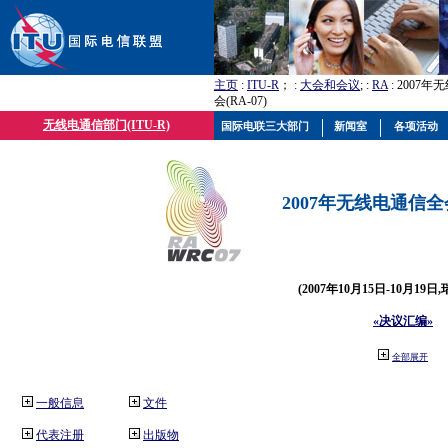
主页
:
ITU-R
； :
大会和会议
; :
RA
: 2007
会(RA-07)
无线电通信部门(ITU-R)
国际电联三大部门
新闻室
各项活动
2007年无线电通信全会(
(2007年10月15日-10月19日
«决议汇编»
全部展开
一般信息
文件
代表注册
出版物