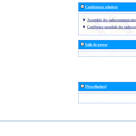
Conférences relatives
Assembée des radiocommunicati
Conférence mondiale des radioc
Salle de presse
[Newsflashes]