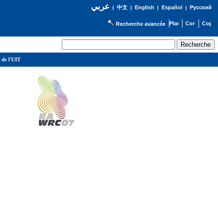
عربي
English
Español
Русский
|
中文
|
|
|
Recherche avancée
 de l'UIT