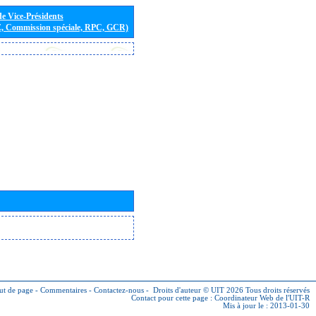
de Vice-Présidents
E, Commission spéciale, RPC, GCR)
ut de page
-
Commentaires
-
Contactez-nous
-
Droits d'auteur © UIT 2026
Tous droits réservés
Contact pour cette page :
Coordinateur Web de l'UIT-R
Mis à jour le : 2013-01-30