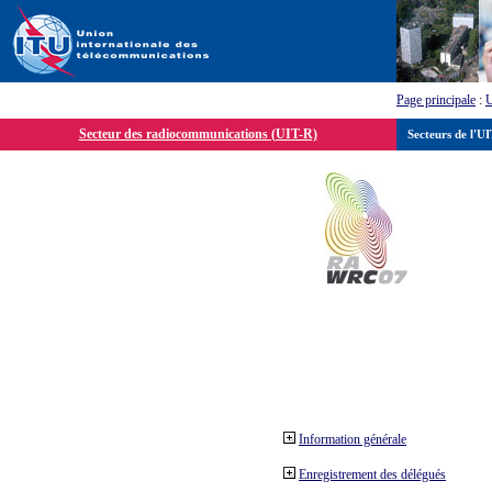
Page principale
:
Secteur des radiocommunications (UIT-R)
Secteurs de l'U
Information générale
Enregistrement des délégués