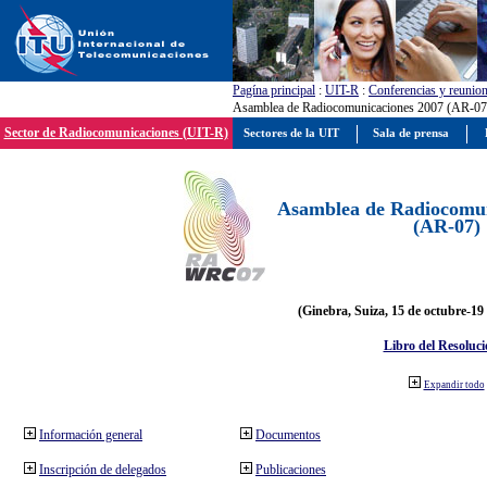
Pagína principal
:
UIT-R
:
Conferencias y reunio
Asamblea de Radiocomunicaciones 2007 (AR-07
Sector de Radiocomunicaciones (UIT-R)
Sectores de la UIT
Sala de prensa
Asamblea de Radiocomun
(AR-07)
(Ginebra, Suiza, 15 de octubre-19
Libro del Resoluci
Expandir todo
Información general
Documentos
Inscripción de delegados
Publicaciones