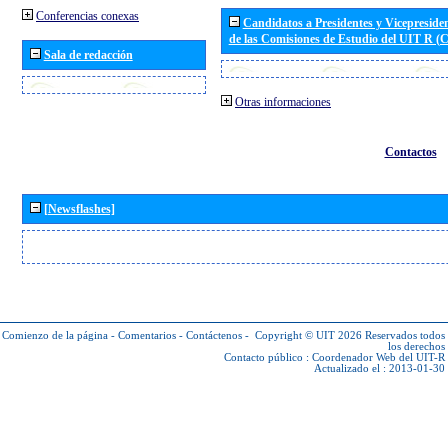
Conferencias conexas
Candidatos a Presidentes y Vicepreside
de las Comisiones de Estudio del UIT R 
Sala de redacción
Otras informaciones
Contactos
[Newsflashes]
Comienzo de la página
-
Comentarios
-
Contáctenos
-
Copyright © UIT 2026
Reservados todos
los derechos
Contacto público :
Coordenador Web del UIT-R
Actualizado el : 2013-01-30