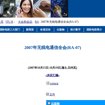
主页
:
ITU-R
； :
大会和会议
; :
RA
: 2007年无线电通信全会(RA-07)
国际电联三大部门
新闻室
各项活动
出版物
统计数字
国际电联简介
2007年无线电通信全会(RA-07)
(2007年10月15日-10月19日,瑞士,日内瓦)
«决议汇编»
全部收缩
文件
出版物