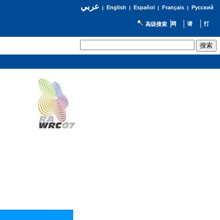
عربي
English
Español
Français
Русский
|
|
|
|
高级搜索