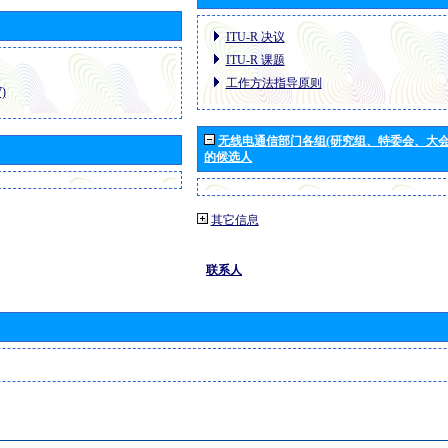
ITU-R 决议
ITU-R 课题
工作方法指导原则
)
无线电通信部门各组(研究组、特委会、大
的候选人
其它信息
联系人