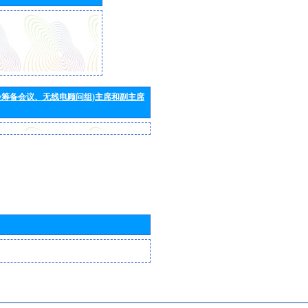
会筹备会议、无线电顾问组)主席和副主席