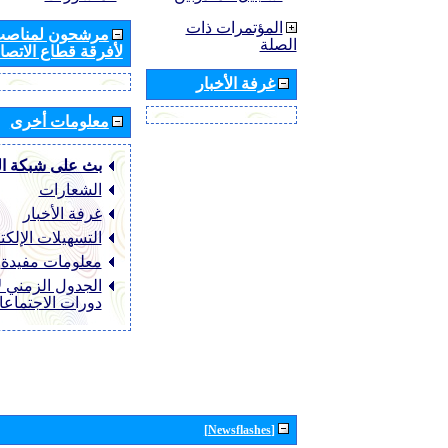
المؤتمرات ذات
مرشحون لمناصب 
الصلة
لأفرقة قطاع الاتصال
غرفة الأخبار
معلومات أخرى
بث على شبكة ا
الشعارات
غرفة الأخبار
التسهيلات الإلكت
معلومات مفيدة
الجدول الزمني ل
دورات الاجتماع
[Newsflashes]