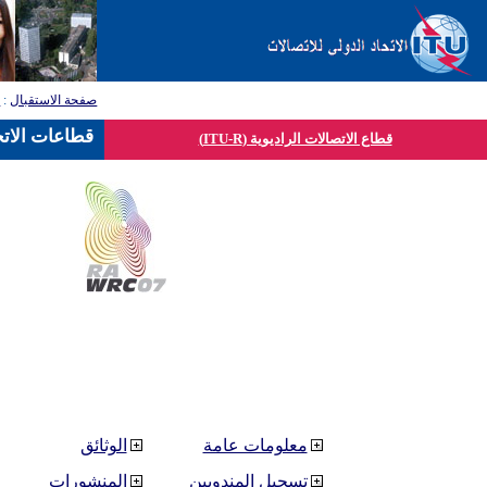
صفحة الاستقبال
:
ق
قطاعات الاتح
قطاع الاتصالات الراديوية (ITU-R)
معلومات عامة
الوثائق
تسجيل المندوبين
المنشورات