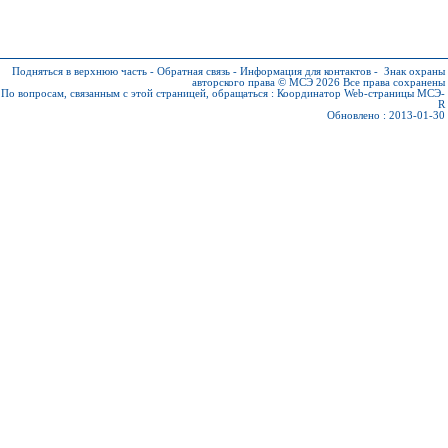
Подняться в верхнюю часть
-
Обратная связь
-
Информация для контактов
-
Знак охраны
авторского права © МСЭ 2026
Все права сохранены
По вопросам, связанным с этой страницей, обращаться :
Координатор Web-страницы МСЭ-
R
Обновлено : 2013-01-30