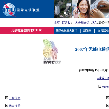
主页
:
ITU-R
； :
大会和会议
; :
RA
: 2007
无线电通信部门(ITU-R)
国际电联三大部门
新闻室
各项活动
2007年无线电通信
(2007年10月15日-10
«决议汇
全部收
一般信息
代表注册