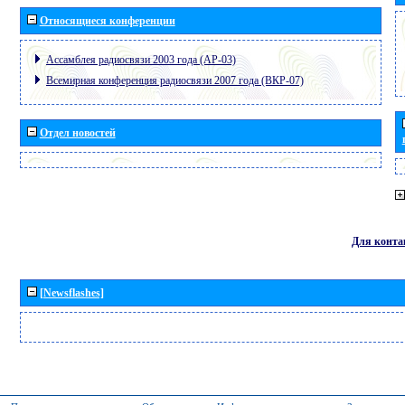
Относящиеся конференции
Ассамблея радиосвязи 2003 года (АР-03)
Всемирная конференция радиосвязи 2007 года (ВКР-07)
Отдел новостей
Для конта
[Newsflashes]