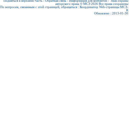
Подняться в верхнюю часть
-
Обратная связь
-
Информация для контактов
-
Знак охраны
авторского права © МСЭ 2026
Все права сохранены
По вопросам, связанным с этой страницей, обращаться :
Координатор Web-страницы МСЭ-
R
Обновлено : 2013-01-30