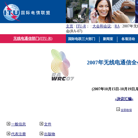
主页
:
ITU-R
； :
大会和会议
; :
RA
: 2007
会(RA-07)
无线电通信部门(ITU-R)
国际电联三大部门
新闻室
各项活动
2007年无线电通信全会(
(2007年10月15日-10月19日
«决议汇编»
全部收缩
一般信息
文件
代表注册
出版物