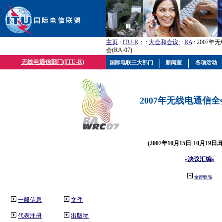
主页
:
ITU-R
； :
大会和会议
; :
RA
: 2007
会(RA-07)
无线电通信部门(ITU-R)
国际电联三大部门
新闻室
各项活动
2007年无线电通信全会(
(2007年10月15日-10月19日
«决议汇编»
全部收缩
一般信息
文件
代表注册
出版物