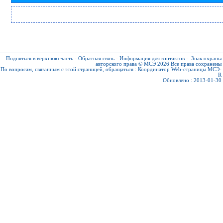
Подняться в верхнюю часть
-
Обратная связь
-
Информация для контактов
-
Знак охраны
авторского права © МСЭ 2026
Все права сохранены
По вопросам, связанным с этой страницей, обращаться :
Координатор Web-страницы МСЭ-
R
Обновлено : 2013-01-30