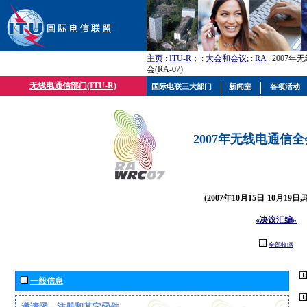
主页
:
ITU-R
； :
大会和会议
; :
RA
: 2007
会(RA-07)
无线电通信部门(ITU-R)
国际电联三大部门
新闻室
各项活动
2007年无线电通信全会(
(2007年10月15日-10月19日
«决议汇编»
全部收缩
一般信息
邀请函、注册和其它函件