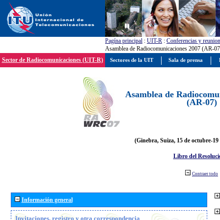
Pagína principal
:
UIT-R
:
Conferencias y reunio
Asamblea de Radiocomunicaciones 2007 (AR-07
Sector de Radiocomunicaciones (UIT-R)
Sectores de la UIT
Sala de prensa
Asamblea de Radiocomun
(AR-07)
(Ginebra, Suiza, 15 de octubre-19
Libro del Resoluci
Contraer todo
Información general
Invitaciones, registro y otra correspondencia